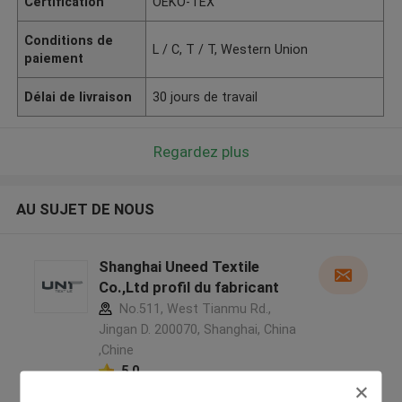
Certification
OEKO-TEX
Conditions de
L / C, T / T, Western Union
paiement
Délai de livraison
30 jours de travail
Regardez plus
AU SUJET DE NOUS
Shanghai Uneed Textile
Co.,Ltd profil du fabricant
No.511, West Tianmu Rd.,
Jingan D. 200070, Shanghai, China
,Chine
5.0
Fournisseur vérifié