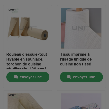
Rouleau d'essuie-tout
Tissu imprimé à
lavable en spunlace,
l'usage unique de
torchon de cuisine
cuisine non tissé
réutilisable, 130 g/m²
À la maison
envoyer une
envoyer une
demande
demande
Produits
À propos de nous