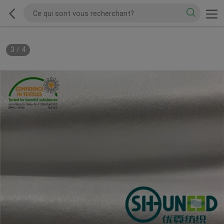
3
/
4