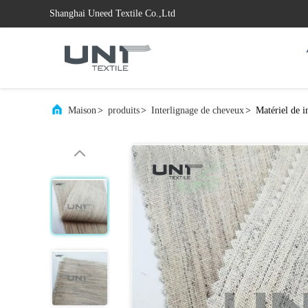
Shanghai Uneed Textile Co.,Ltd
Maison
>
produits
>
Interlignage de cheveux
>
Matériel de i