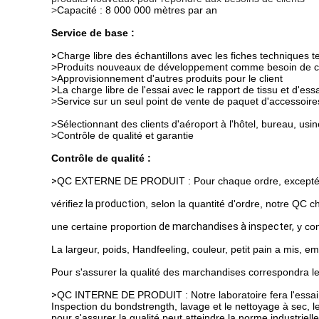
>
Capacité : 8 000 000 mètres par an
Service de base :
>
Charge libre des échantillons avec les fiches techniques 
>Produits nouveaux de développement comme besoin de cl
>Approvisionnement d'autres produits pour le client
>La charge libre de l'essai avec le rapport de tissu et d'ess
>Service sur un seul point de vente de paquet d'accessoir
>Sélectionnant des clients d'aéroport à l'hôtel, bureau, usi
>Contrôle de qualité et garantie
Contrôle de qualité :
>
QC EXTERNE DE PRODUIT : Pour chaque ordre, excepté notr
vérifiez
la production
, selon la quantité d'ordre, notre QC ch
une certaine proportion
de marchandises à inspecter,
y co
La largeur
,
poids,
Handfeeling,
couleur, petit pain a mis, em
Pour s'assurer
la qualité des marchandises correspondra
le
>
QC INTERNE DE PRODUIT : Notre laboratoire fera l'essai 
Inspection du bondstrength, lavage et le nettoyage à sec, le
pour s'assurer la qualité
peut atteindre la norme industrielle