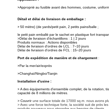
>
Approprié au fusible avant des hommes,
costume, uniform
Détail et délai de livraison de emballage :
>
50 mètre) (de yards/petit pain, 2 petits pains/balle ;
le petit pain emballé par le sachet en plastique fort transpar
>Délai de livraison d'échantillons : 1 | 2 jours
Produits normaux : Actions disponibles
Délai de livraison d'ordres de LCL : 7~10 jours
Délai de livraison d'ordres de FCL : 15~20 jours
Port de expédition de manière et de chargement
:
>
Par la mer/air/exprès
>
Changhaï/Ningbo/Tianjin
Installation d'usine :
>
A des équipements d'ensemble complet, de la rotation, tiss
capacité
de 8 millions de mètres.
> Couvrir
une surface totale de 17000 sq.m. nous avons p
>
Avec une force technique forte, la société suit de près l
produits nouveaux pour répondre aux besoins de clients