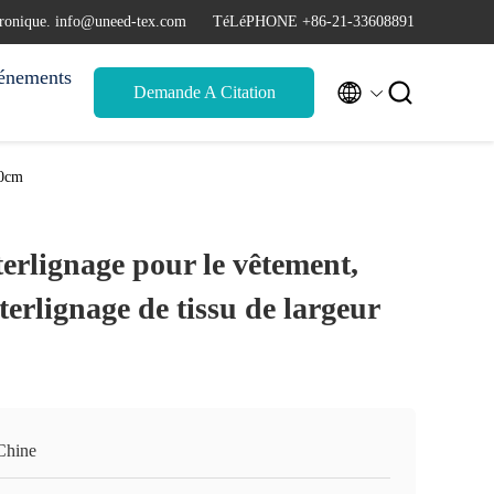
tronique. info@uneed-tex.com
TéLéPHONE +86-21-33608891
énements


Demande A Citation
50cm
terlignage pour le vêtement,
terlignage de tissu de largeur
Chine