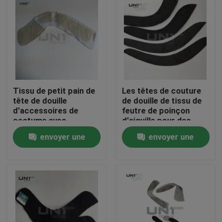
Tissu de petit pain de
Les têtes de couture
tête de douille
de douille de tissu de
d'accessoires de
feutre de poinçon
costume avec
d'aiguille pour des
l'interlignage de
dames portent la
envoyer une
envoyer une
cheveux
couleur noire
À la maison
demande
demande
Produits
À propos de nous