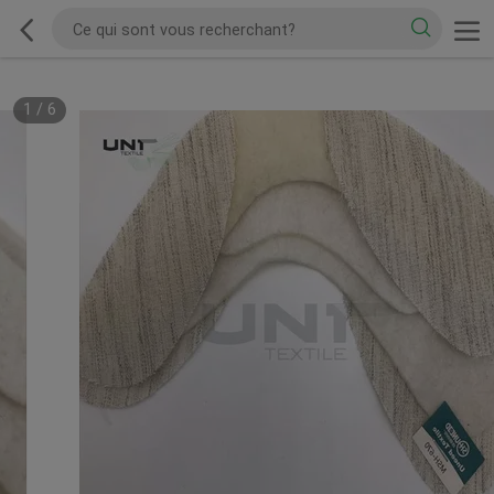
1
/
6