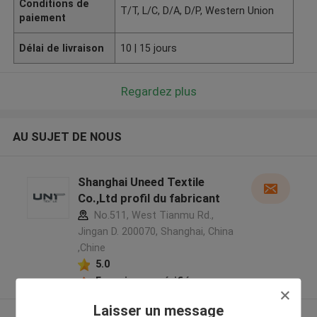
Conditions de
T/T, L/C, D/A, D/P, Western Union
paiement
Délai de livraison
10 | 15 jours
Regardez plus
AU SUJET DE NOUS
Shanghai Uneed Textile
Co.,Ltd profil du fabricant
No.511, West Tianmu Rd.,
Jingan D. 200070, Shanghai, China
,Chine
5.0
Fournisseur vérifié
Laisser un message