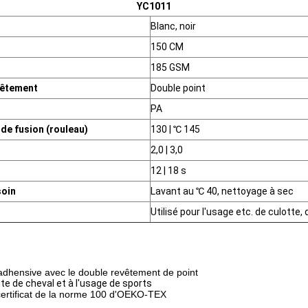
YC1011
Blanc, noir
150 CM
185 GSM
vêtement
Double point
PA
de fusion (rouleau)
130 | ℃ 145
2,0 | 3,0
12 | 18 s
soin
Lavant au ℃ 40, nettoyage à sec
Utilisé pour l'usage etc. de culotte, 
A adhensive avec le double revêtement de point
otte de cheval et à l'usage de sports
 certificat de la norme 100 d'OEKO-TEX