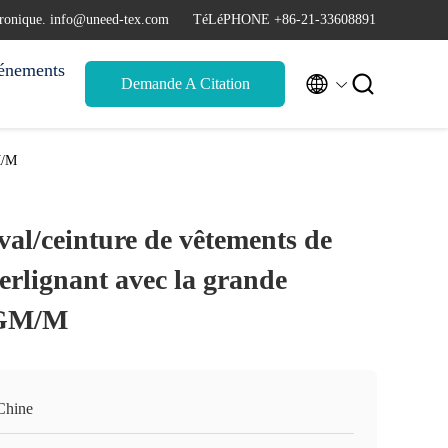
tronique. info@uneed-tex.com
TéLéPHONE +86-21-33608891
énements


Demande A Citation
GM/M
val/ceinture de vêtements de
terlignant avec la grande
5 GM/M
Chine