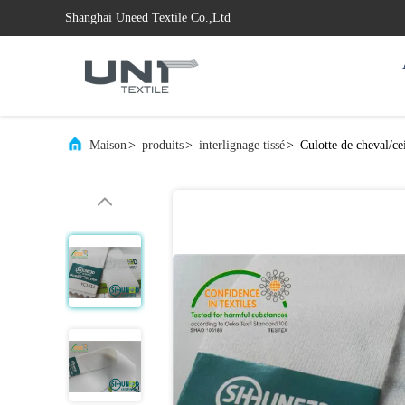
Shanghai Uneed Textile Co.,Ltd
Maison
>
produits
>
interlignage tissé
>
Culotte de cheval/ce