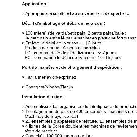
Application :
>
Approprié
à
la
culotte
et au survêtement de sport etc.
Détail d'emballage et délai de livraison :
>
100 mètre) (de yards/petit pain, 2 petits pains/balle ;
le petit pain emballé par le sachet en plastique fort transp
>
Prélève le délai de livraison : 1 | 2 jours
Produits normaux : Actions disponibles
LCL commande le délai de livraison : 5~7 jours
FCL commande le délai de livraison : 10~15 jours
Port de manière et de chargement d'expédition
:
>
Par la mer/avion/exprimez
>
Changhaï/Ningbo/Tianjin
Installation d'usine :
>
Accomplissez les organismes de interlignage de production 
>
Tricotage rond de plus de 400 ensembles, machines de ti
Machines de mayer de Karl
>
20 ensembles d'appareils de teinture, 10 ensembles de m
>
4 lignes de la Corée doublent les machines de revêtemen
têtes de machine
>
Capacité : 100 000 mètres par jour