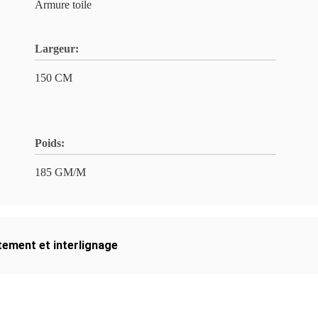
Armure toile
Largeur:
150 CM
Poids:
185 GM/M
tement et interlignage